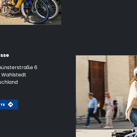
sse
ünsterstraße 6
Wahlstedt
schland
UTE