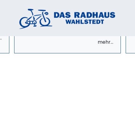
KAUFBERATUNG
Unsere gut geschulten
Mitarbeiter helfen Ihnen bei
der Wahl des neuen
Fahrrads. Beliebte Fahrrad-
Marken zu unschlagbaren
Preisen.
.
mehr...