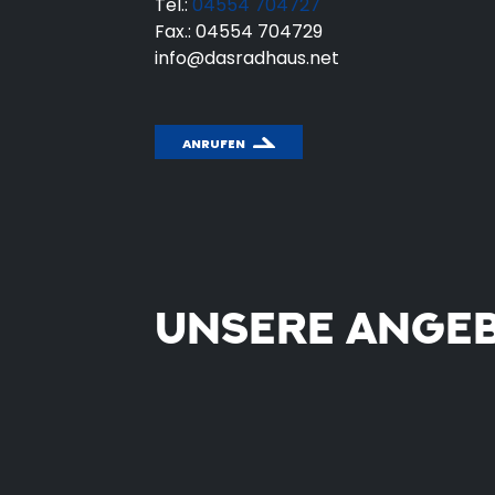
Tel.:
04554 704727
Fax.: 04554 704729
info@dasradhaus.net
ANRUFEN
UNSERE ANGE