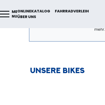
ONLINEKATALOG
ONLINEKATALOG
FAHRRADVERLEIH
ME
Für jeden das passende
NU
ÜBER UNS
Fahrrad! Große Auswahl &
hohe Qualität bei Das
Radhaus.
mehr..
UNSERE BIKES